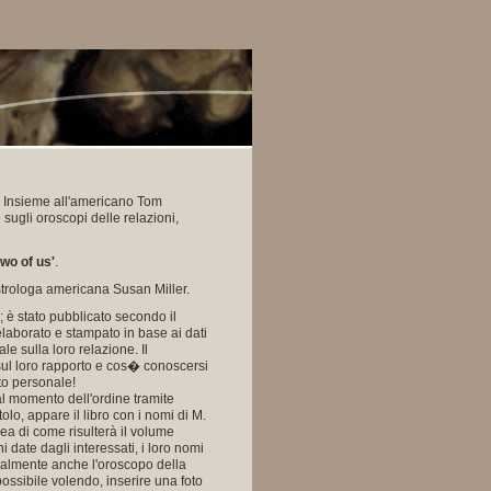
. Insieme all'americano Tom
 sugli oroscopi delle relazioni,
wo of us'
.
astrologa americana Susan Miller.
; è stato pubblicato secondo il
laborato e stampato in base ai dati
le sulla loro relazione. Il
sul loro rapporto e cos� conoscersi
to personale!
 al momento dell'ordine tramite
itolo, appare il libro con i nomi di M.
ea di come risulterà il volume
 date dagli interessati, i loro nomi
turalmente anche l'oroscopo della
 possibile volendo, inserire una foto