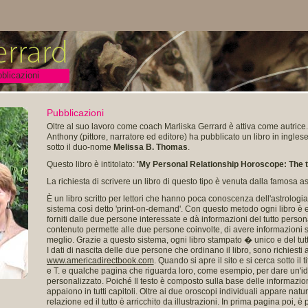
blicazioni
Pubblicazioni
Oltre al suo lavoro come coach Marliska Gerrard è attiva come autrice
Anthony (pittore, narratore ed editore) ha pubblicato un libro in inglese
sotto il duo-nome
Melissa B. Thomas
.
Questo libro è intitolato:
'My Personal Relationship Horoscope: The t
La richiesta di scrivere un libro di questo tipo è venuta dalla famosa 
È un libro scritto per lettori che hanno poca conoscenza dell'astrologia
sistema così detto 'print-on-demand'. Con questo metodo ogni libro è e
forniti dalle due persone interessate e dà informazioni del tutto persona
contenuto permette alle due persone coinvolte, di avere informazioni 
meglio. Grazie a questo sistema, ogni libro stampato � unico e del tut
I dati di nascita delle due persone che ordinano il libro, sono richiesti
www.americadirectbook.com
. Quando si apre il sito e si cerca sotto il t
e T. e qualche pagina che riguarda loro, come esempio, per dare un'id
personalizzato. Poiché Il testo è composto sulla base delle informazioni
appaiono in tutti capitoli. Oltre ai due oroscopi individuali appare na
relazione ed il tutto è arricchito da illustrazioni. In prima pagina poi, è