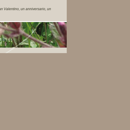
n Valentino, un anniversario, un
ogia.
ni numero, come ogni corda, ha la
corde, potrai comporere una
 della vita.
ibro basato sulla numerologia. Il
 iniziano ad interessarsi a questa
azione sull'argomento.
sar� pubblicata logicamente su