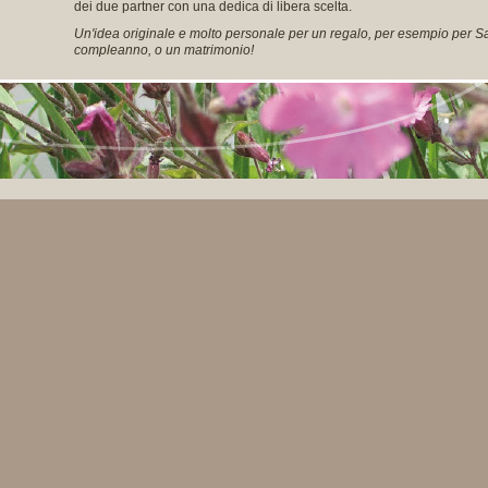
dei due partner con una dedica di libera scelta.
Un'idea originale e molto personale per un regalo, per esempio per Sa
compleanno, o un matrimonio!
Un altro tema amato ed approfondito da Marliska Gerrard è la numerol
La numerologia può essere paragonata ad uno strumento a corde. Og
sua frequenza di oscillazione. Quando avrai imparato a conoscere le 
musica e quando sai utillizare i numeri nel modo giusto arrivi alla storia
Il duo d'autori Melissa B. Thomas stanno portando a termine un nuovo l
titolo per il momento è:
'Numbers Work!'
Questo testo è per lettori che
scienza ed è di facile comprensione pur offrendo una completa inform
Si prevede la sua pubblicazione in America nel 2010. La data esatta 
questo sito.