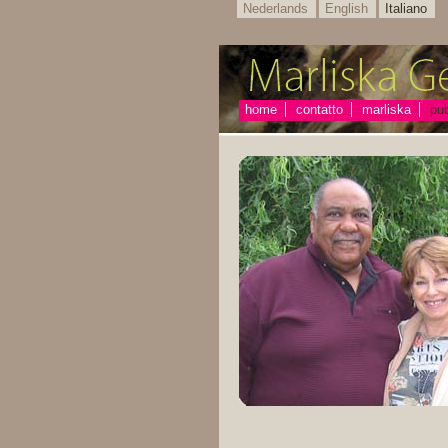
Nederlands
English
Italiano
home
contatto
marliska
pub